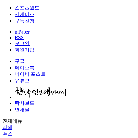
스포츠월드
세계비즈
구독신청
mPaper
RSS
로그인
회원가입
구글
페이스북
네이버 포스트
유튜브
탐사보도
연재물
전체메뉴
검색
뉴스