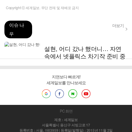
Copyright ⓒ 세계일보. 무단 전재 및 재배포 금지
이슈 나
더보기
우
설현, 어디 갔나 했더니… 자연
속에서 넷플릭스 차기작 준비 중
지면보다 빠르게!
세계일보를 만나보세요
PC 화면
제호 : 세계일보
서울특별시 용산구 서빙고로 17
등록번호 : 서울, 아03959 | 등록일(발행일) : 2015년 11월 2일