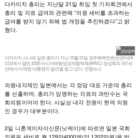
다카이치 총리는 지난달 21일 취임 첫 기자회견에서
총리 및 각료 급여와 관련해 “의원 세비를 초과하는
급여를 받지 않기 위해 법 개정을 추진하겠다”고 밝
혔다.
다카이치 사나에 일본 총리가 지난 10월 31일 경주화백컨벤션센터(HI
CO)에서 열린 2025 아시아태평양경제협력체(APEC) 정상회의 제1세
션에서 이재명 대통령의 발언을 듣고 있다. 연합뉴스
의원내각제인 일본에서는 각 정당 대표 가운데 총리
를 선출하며, 총리가 임명하는 각료의 과반수는 국
회의원이어야 한다. 사실상 내각 전원이 현역 의원
인 경우가 대부분이다.
2일 니혼게이자이신문(닛케이)에 따르면 일본 국회
의원은 세비로 월 129만4000엔(약 1202만원)을 받