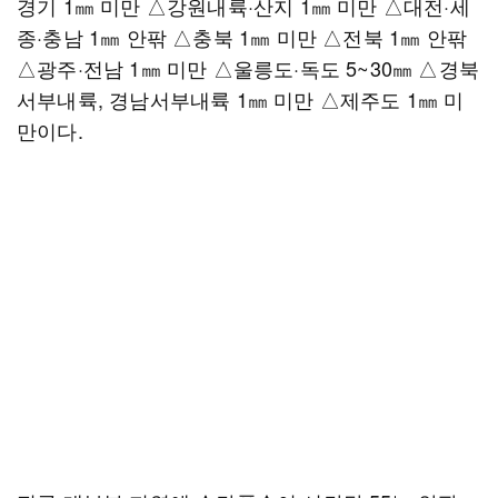
경기 1㎜ 미만 △강원내륙·산지 1㎜ 미만 △대전·세
종·충남 1㎜ 안팎 △충북 1㎜ 미만 △전북 1㎜ 안팎
△광주·전남 1㎜ 미만 △울릉도·독도 5~30㎜ △경북
서부내륙, 경남서부내륙 1㎜ 미만 △제주도 1㎜ 미
만이다.