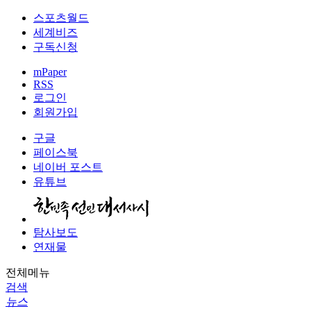
스포츠월드
세계비즈
구독신청
mPaper
RSS
로그인
회원가입
구글
페이스북
네이버 포스트
유튜브
탐사보도
연재물
전체메뉴
검색
뉴스