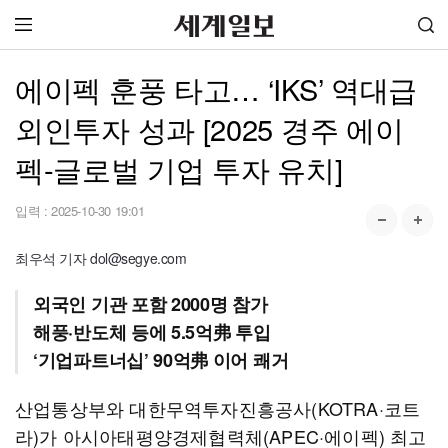
에이펙 훈풍 타고… ‘IKS’ 역대급
외인투자 성과 [2025 경주 에이
펙-글로벌 기업 투자 유치]
입력 :
2025-10-30 19:01
최우석 기자 dol@segye.com
외국인 기관 포함 2000명 참가
해풍·반도체 등에 5.5억弗 투입
‘기업파트너십’ 90억弗 이어 쾌거
산업통상부와 대한무역투자진흥공사(KOTRA·코트
라)가 아시아태평양경제협력체(APEC·에이펙) 최고