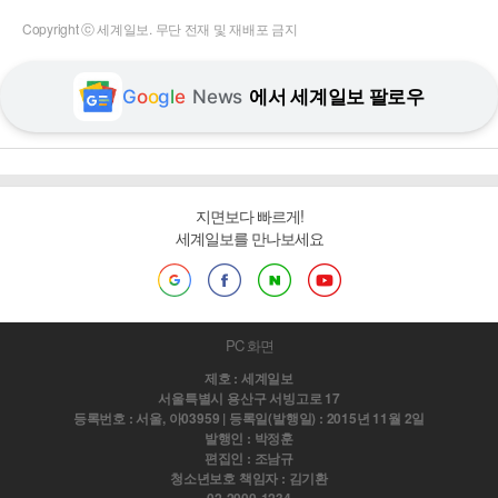
Copyright ⓒ 세계일보. 무단 전재 및 재배포 금지
G
o
o
g
l
e
News
에서 세계일보 팔로우
지면보다 빠르게!
세계일보를 만나보세요
PC 화면
제호 : 세계일보
서울특별시 용산구 서빙고로 17
등록번호 : 서울, 아03959 | 등록일(발행일) : 2015년 11월 2일
발행인 : 박정훈
편집인 : 조남규
청소년보호 책임자 : 김기환