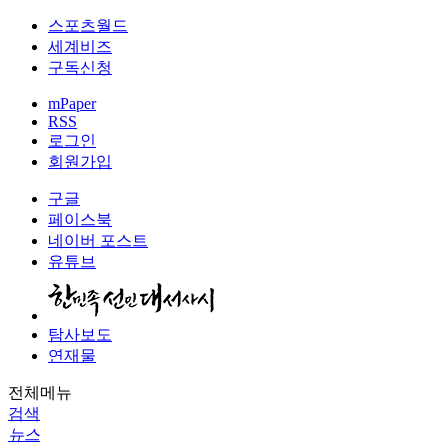
스포츠월드
세계비즈
구독신청
mPaper
RSS
로그인
회원가입
구글
페이스북
네이버 포스트
유튜브
탐사보도
연재물
전체메뉴
검색
뉴스