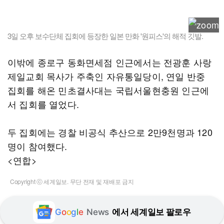
3일 오후 보수단체 집회에 등장한 일본 만화 '원피스'의 해적 깃발.
이밖에 종로구 동화면세점 인근에서는 전광훈 사랑
제일교회 목사가 주축인 자유통일당이, 연일 반중
집회를 해온 민초결사대는 국립서울현충원 인근에
서 집회를 열었다.
두 집회에는 경찰 비공식 추산으로 2만9천명과 120
명이 참여했다.
<연합>
Copyright ⓒ 세계일보. 무단 전재 및 재배포 금지
G
o
o
g
l
e
News
에서 세계일보 팔로우