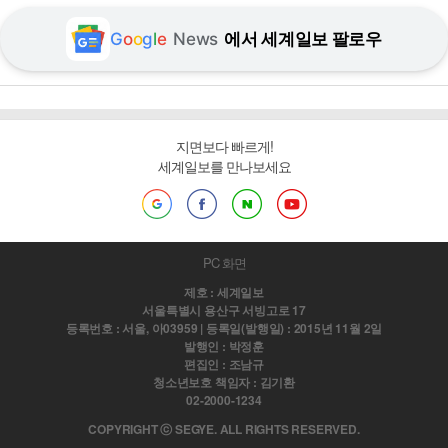
G
o
o
g
l
e
News
에서 세계일보 팔로우
지면보다 빠르게!
세계일보를 만나보세요
PC 화면
제호 : 세계일보
서울특별시 용산구 서빙고로 17
등록번호 : 서울, 아03959 | 등록일(발행일) : 2015년 11월 2일
발행인 : 박정훈
편집인 : 조남규
청소년보호 책임자 : 김기환
02-2000-1234
COPYRIGHT ⓒ SEGYE. ALL RIGHTS RESERVED.