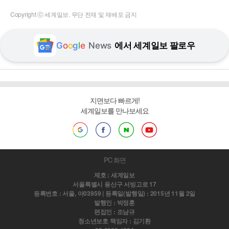
Copyright ⓒ 세계일보. 무단 전재 및 재배포 금지
G
o
o
g
l
e
News
에서 세계일보 팔로우
지면보다 빠르게!
세계일보를 만나보세요
PC 화면
제호 : 세계일보
서울특별시 용산구 서빙고로 17
등록번호 : 서울, 아03959 | 등록일(발행일) : 2015년 11월 2일
발행인 : 박정훈
편집인 : 조남규
청소년보호 책임자 : 김기환