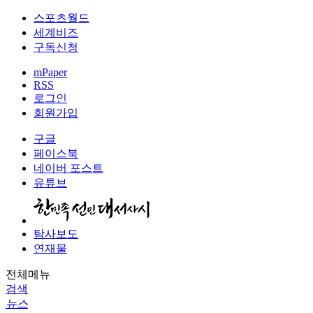
스포츠월드
세계비즈
구독신청
mPaper
RSS
로그인
회원가입
구글
페이스북
네이버 포스트
유튜브
탐사보도
연재물
전체메뉴
검색
뉴스