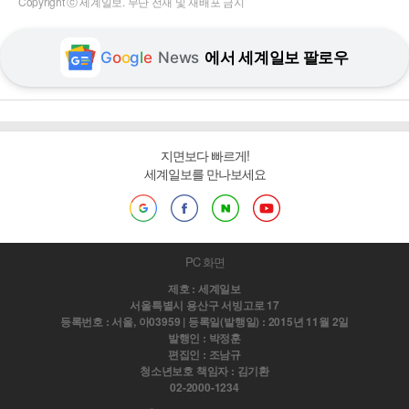
Copyright ⓒ 세계일보. 무단 전재 및 재배포 금지
G
o
o
g
l
e
News
에서 세계일보 팔로우
지면보다 빠르게!
세계일보를 만나보세요
PC 화면
제호 : 세계일보
서울특별시 용산구 서빙고로 17
등록번호 : 서울, 아03959 | 등록일(발행일) : 2015년 11월 2일
발행인 : 박정훈
편집인 : 조남규
청소년보호 책임자 : 김기환
02-2000-1234