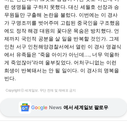
린 생명들을 구하지 못했다. 대신 세월호 선장과 승
무원들만 구출해 논란을 불렀다. 이번에는 이 경사
가 구명조끼를 벗어주며 고립된 중국인을 구조했음
에도 정작 해경 대원의 꽃다운 목숨은 방치했다. 언
제까지 국민적 공분을 살 일을 반복할 것인가. 그제
인천 서구 인천해양경찰서에서 열린 이 경사 영결식
에서 유족들은 “죽을 아이가 아닌데…, 너무 억울하
게 죽었잖아”라며 울부짖었다. 어처구니없는 이런
희생이 반복돼서는 안 될 일이다. 이 경사의 명복을
빈다.
Copyright ⓒ 세계일보. 무단 전재 및 재배포 금지
G
o
o
g
l
e
News
에서 세계일보 팔로우