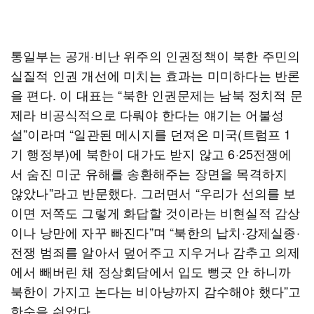
통일부는 공개·비난 위주의 인권정책이 북한 주민의
실질적 인권 개선에 미치는 효과는 미미하다는 반론
을 편다. 이 대표는 “북한 인권문제는 남북 정치적 문
제라 비공식적으로 다뤄야 한다는 얘기는 어불성
설”이라며 “일관된 메시지를 던져온 미국(트럼프 1
기 행정부)에 북한이 대가도 받지 않고 6·25전쟁에
서 숨진 미군 유해를 송환해주는 장면을 목격하지
않았나”라고 반문했다. 그러면서 “우리가 선의를 보
이면 저쪽도 그렇게 화답할 것이라는 비현실적 감상
이나 낭만에 자꾸 빠진다”며 “북한의 납치·강제실종·
전쟁 범죄를 알아서 덮어주고 지우거나 감추고 의제
에서 빼버린 채 정상회담에서 입도 뻥긋 안 하니까
북한이 가지고 논다는 비아냥까지 감수해야 했다”고
한숨을 쉬었다.