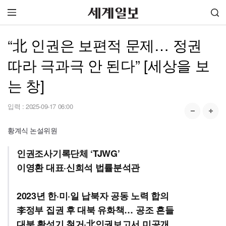
“北 인권은 보편적 문제… 정권
따라 극과극 안 된다” [세상을 보
는 창]
입력 :
2025-09-17 06:00
황계식 논설위원
인권조사기록단체 ‘TJWG’
이영환 대표·신희석 법률분석관
2023년 한·미·일 납북자 공동 노력 합의
李정부 집권 후 대북 유화책… 공조 흔들
대북 확성기 철거·北인권보고서 미공개