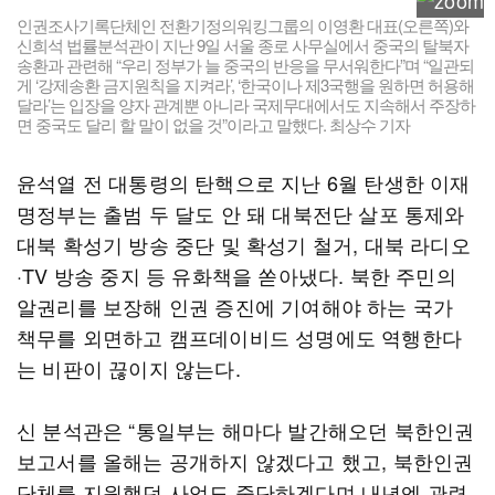
인권조사기록단체인 전환기정의워킹그룹의 이영환 대표(오른쪽)와
신희석 법률분석관이 지난 9일 서울 종로 사무실에서 중국의 탈북자
송환과 관련해 “우리 정부가 늘 중국의 반응을 무서워한다”며 “일관되
게 ‘강제송환 금지원칙을 지켜라’, ‘한국이나 제3국행을 원하면 허용해
달라’는 입장을 양자 관계뿐 아니라 국제무대에서도 지속해서 주장하
면 중국도 달리 할 말이 없을 것”이라고 말했다. 최상수 기자
윤석열 전 대통령의 탄핵으로 지난 6월 탄생한 이재
명정부는 출범 두 달도 안 돼 대북전단 살포 통제와
대북 확성기 방송 중단 및 확성기 철거, 대북 라디오
·TV 방송 중지 등 유화책을 쏟아냈다. 북한 주민의
알권리를 보장해 인권 증진에 기여해야 하는 국가
책무를 외면하고 캠프데이비드 성명에도 역행한다
는 비판이 끊이지 않는다.
신 분석관은 “통일부는 해마다 발간해오던 북한인권
보고서를 올해는 공개하지 않겠다고 했고, 북한인권
단체를 지원했던 사업도 중단하겠다며 내년엔 관련