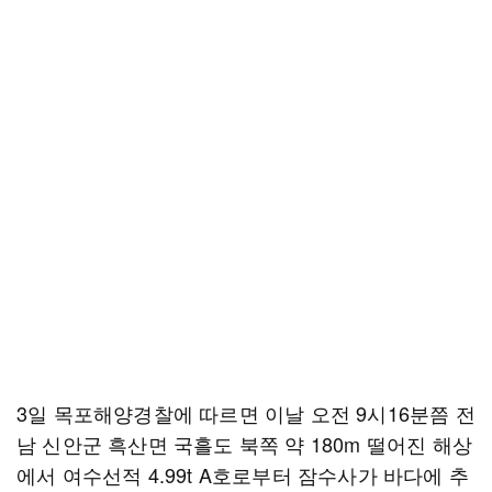
3일 목포해양경찰에 따르면 이날 오전 9시16분쯤 전
남 신안군 흑산면 국흘도 북쪽 약 180m 떨어진 해상
에서 여수선적 4.99t A호로부터 잠수사가 바다에 추