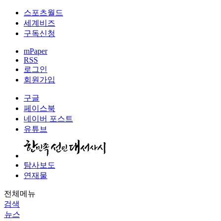
스포츠월드
세계비즈
구독신청
mPaper
RSS
로그인
회원가입
구글
페이스북
네이버 포스트
유튜브
탐사보도
연재물
전체메뉴
검색
뉴스