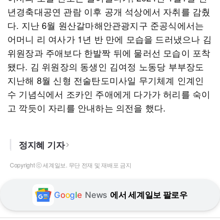
년경축대공연 관람 이후 공개 석상에서 자취를 감췄
다. 지난 6월 원산갈마해안관광지구 준공식에서는
어머니 리 여사가 1년 반 만에 모습을 드러냈으나 김
위원장과 주애보다 한발짝 뒤에 물러선 모습이 포착
됐다. 김 위원장의 동생인 김여정 노동당 부부장도
지난해 8월 신형 전술탄도미사일 무기체계 인계인
수 기념식에서 조카인 주애에게 다가가 허리를 숙이
고 깍듯이 자리를 안내하는 의전을 했다.
정지혜 기자
Copyright ⓒ 세계일보. 무단 전재 및 재배포 금지
G
o
o
g
l
e
News
에서 세계일보 팔로우