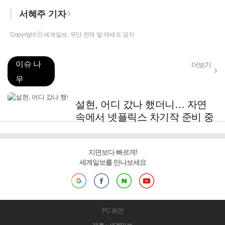
서혜주 기자
Copyright ⓒ 세계일보. 무단 전재 및 재배포 금지
이슈 나
더보기
우
설현, 어디 갔나 했더니… 자연
속에서 넷플릭스 차기작 준비 중
지면보다 빠르게!
세계일보를 만나보세요
PC 화면