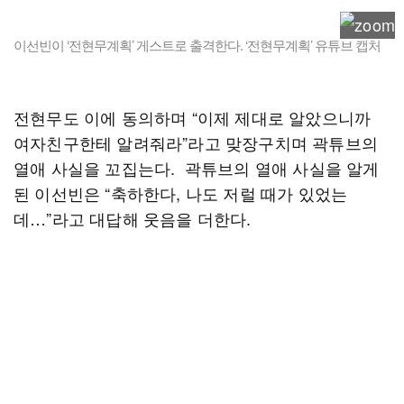
이선빈이 ‘전현무계획’ 게스트로 출격한다. ‘전현무계획’ 유튜브 캡처
전현무도 이에 동의하며 “이제 제대로 알았으니까
여자친구한테 알려줘라”라고 맞장구치며 곽튜브의
열애 사실을 꼬집는다. 곽튜브의 열애 사실을 알게
된 이선빈은 “축하한다, 나도 저럴 때가 있었는
데…”라고 대답해 웃음을 더한다.