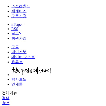
스포츠월드
세계비즈
구독신청
mPaper
RSS
로그인
회원가입
구글
페이스북
네이버 포스트
유튜브
탐사보도
연재물
전체메뉴
검색
뉴스