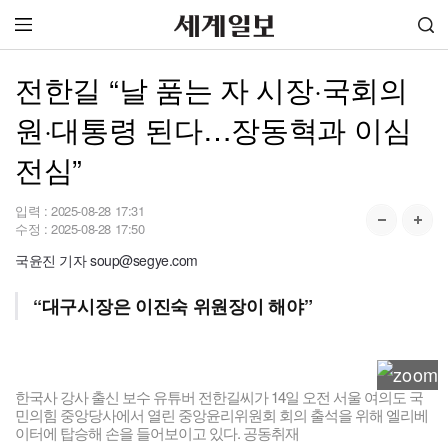
전한길 “날 품는 자 시장·국회의
원·대통령 된다…장동혁과 이심
전심”
입력 :
2025-08-28 17:31
수정 :
2025-08-28 17:50
국윤진 기자 soup@segye.com
“대구시장은 이진숙 위원장이 해야”
한국사 강사 출신 보수 유튜버 전한길씨가 14일 오전 서울 여의도 국
민의힘 중앙당사에서 열린 중앙윤리위원회 회의 출석을 위해 엘리베
이터에 탑승해 손을 들어보이고 있다. 공동취재