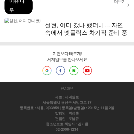
이슈 나
더보기
우
설현, 어디 갔나 했더니… 자연
속에서 넷플릭스 차기작 준비 중
지면보다 빠르게!
세계일보를 만나보세요
PC 화면
제호 : 세계일보
서울특별시 용산구 서빙고로 17
등록번호 : 서울, 아03959 | 등록일(발행일) : 2015년 11월 2일
발행인 : 박정훈
편집인 : 조남규
청소년보호 책임자 : 김기환
02-2000-1234