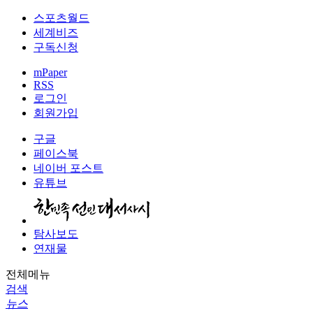
스포츠월드
세계비즈
구독신청
mPaper
RSS
로그인
회원가입
구글
페이스북
네이버 포스트
유튜브
탐사보도
연재물
전체메뉴
검색
뉴스