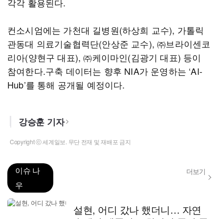
각각 활용된다.
컨소시엄에는 가천대 길병원(하상희 교수), 가톨릭
관동대 의료기술협력단(안상준 교수), ㈜브라이센코
리아(양현구 대표), ㈜케이마인(김광기 대표) 등이
참여한다.구축 데이터는 향후 NIA가 운영하는 ‘AI-
Hub’를 통해 공개될 예정이다.
강승훈 기자
Copyright ⓒ 세계일보. 무단 전재 및 재배포 금지
이슈 나
더보기
우
설현, 어디 갔나 했더니… 자연