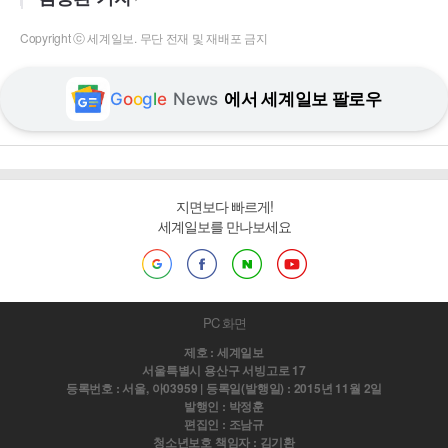
Copyright ⓒ 세계일보. 무단 전재 및 재배포 금지
G
o
o
g
l
e
News
에서 세계일보 팔로우
지면보다 빠르게!
세계일보를 만나보세요
PC 화면
제호 : 세계일보
서울특별시 용산구 서빙고로 17
등록번호 : 서울, 아03959 | 등록일(발행일) : 2015년 11월 2일
발행인 : 박정훈
편집인 : 조남규
청소년보호 책임자 : 김기환