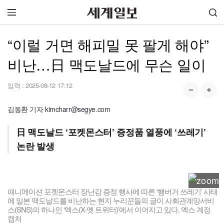
“이럴 거면 해피밀 못 팔게 해야”
비난…日 맥도날드에 무슨 일이
입력 :
2025-08-12 17:12
김동환 기자 kimcharr@segye.com
日 맥도날드 ‘포켓몬스터’ 증정품 열풍에 ‘쓰레기’
논란 발생
애니메이션 포켓몬스터 장난감 증정 행사에 따른 ‘햄버거 쓰레기’ 사태
에 일본 맥도날드를 비난하는 현지 누리꾼들의 글이 사회관계망서비
스(SNS)의 하나인 ‘엑스(X·옛 트위터)’에서 이어지고 있다. 엑스 계정
캡처