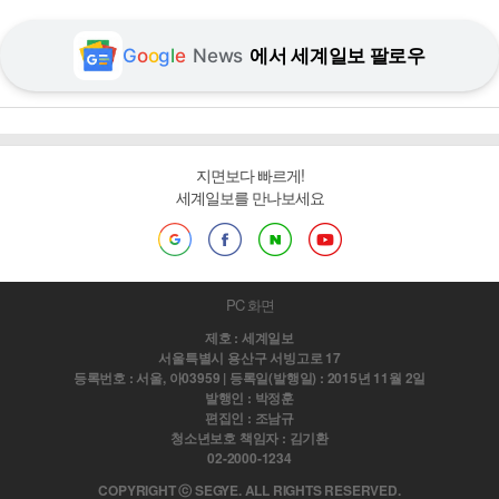
G
o
o
g
l
e
News
에서 세계일보 팔로우
지면보다 빠르게!
세계일보를 만나보세요
PC 화면
제호 : 세계일보
서울특별시 용산구 서빙고로 17
등록번호 : 서울, 아03959 | 등록일(발행일) : 2015년 11월 2일
발행인 : 박정훈
편집인 : 조남규
청소년보호 책임자 : 김기환
02-2000-1234
COPYRIGHT ⓒ SEGYE. ALL RIGHTS RESERVED.