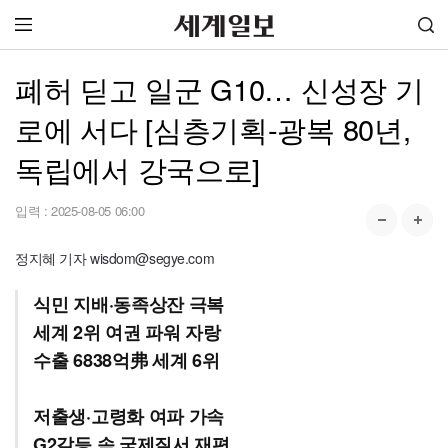
폐허 딛고 일군 G10… 신성장 기
로에 서다 [심층기획-광복 80년,
독립에서 강국으로]
입력 :
2025-08-05 06:00
정지혜 기자 wisdom@segye.com
식민 지배·동족상잔 극복
세계 2위 여권 파워 자랑
수출 6838억弗 세계 6위
저출생·고령화 여파 가속
G2갈등 속 국제질서 재편