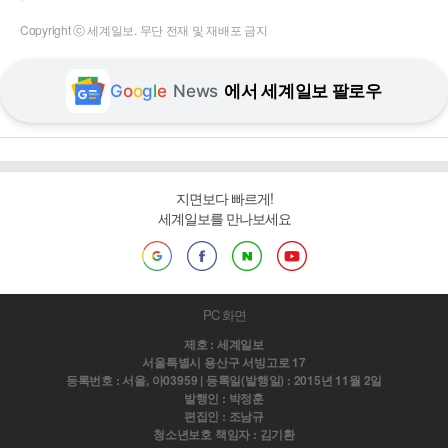
Copyright ⓒ 세계일보. 무단 전재 및 재배포 금지
G
o
o
g
l
e
News
에서 세계일보 팔로우
지면보다 빠르게!
세계일보를 만나보세요
PC 화면
제호 : 세계일보
서울특별시 용산구 서빙고로 17
등록번호 : 서울, 아03959 | 등록일(발행일) : 2015년 11월 2일
발행인 : 박정훈
편집인 : 조남규
청소년보호 책임자 : 김기환