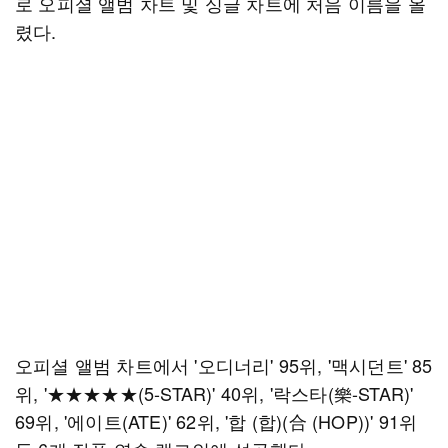
로 오피셜 앨범 차트 및 싱글 차트에 처음 이름을 올
렸다.
오피셜 앨범 차트에서 '오디너리' 95위, '맥시던트' 85
위, '★★★★★(5-STAR)' 40위, '락스타(樂-STAR)'
69위, '에이트(ATE)' 62위, '합 (합)(合 (HOP))' 91위