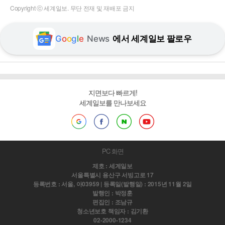
Copyright ⓒ 세계일보. 무단 전재 및 재배포 금지
G
o
o
g
l
e
News
에서 세계일보 팔로우
지면보다 빠르게!
세계일보를 만나보세요
PC 화면
제호 : 세계일보
서울특별시 용산구 서빙고로 17
등록번호 : 서울, 아03959 | 등록일(발행일) : 2015년 11월 2일
발행인 : 박정훈
편집인 : 조남규
청소년보호 책임자 : 김기환
02-2000-1234