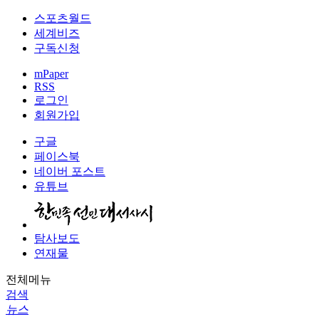
스포츠월드
세계비즈
구독신청
mPaper
RSS
로그인
회원가입
구글
페이스북
네이버 포스트
유튜브
탐사보도
연재물
전체메뉴
검색
뉴스