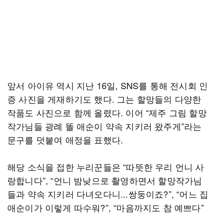
앞서 아이유 역시 지난 16일, SNS를 통해 전시회 인
증 사진을 게재하기도 했다. 그는 할망들의 다양한
작품도 사진으로 함께 올렸다. 이어 “제주 그림 할망
작가님들 광례 똘 애순이 약속 지키러 왔주게”라는
문구를 덧붙여 애정을 표했다.
해당 소식을 접한 누리꾼들은 “따뜻한 우리 언니 사
랑합니다”, “언니 밤낮으로 촬영하면서 할망작가님
들과 약속 지키러 다녀오다니...쌍둥이죠?”, “어느 집
애순이가 이렇게 따수워?”, “마음까지도 참 예쁘다”