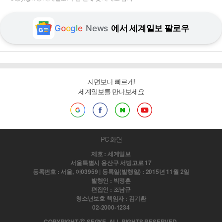
G
o
o
g
l
e
News
에서 세계일보 팔로우
지면보다 빠르게!
세계일보를 만나보세요
PC 화면
제호 : 세계일보
서울특별시 용산구 서빙고로 17
등록번호 : 서울, 아03959 | 등록일(발행일) : 2015년 11월 2일
발행인 : 박정훈
편집인 : 조남규
청소년보호 책임자 : 김기환
02-2000-1234
COPYRIGHT ⓒ SEGYE. ALL RIGHTS RESERVED.