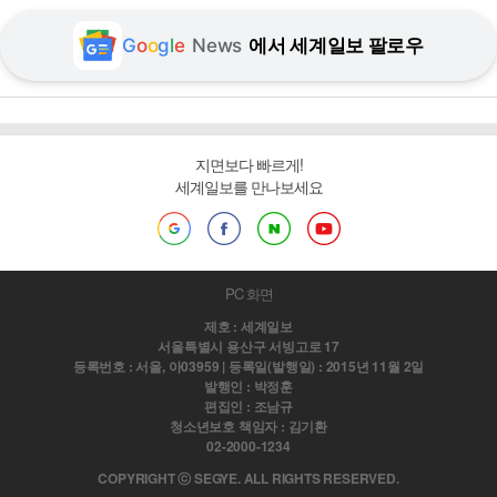
G
o
o
g
l
e
News
에서 세계일보 팔로우
지면보다 빠르게!
세계일보를 만나보세요
PC 화면
제호 : 세계일보
서울특별시 용산구 서빙고로 17
등록번호 : 서울, 아03959 | 등록일(발행일) : 2015년 11월 2일
발행인 : 박정훈
편집인 : 조남규
청소년보호 책임자 : 김기환
02-2000-1234
COPYRIGHT ⓒ SEGYE. ALL RIGHTS RESERVED.