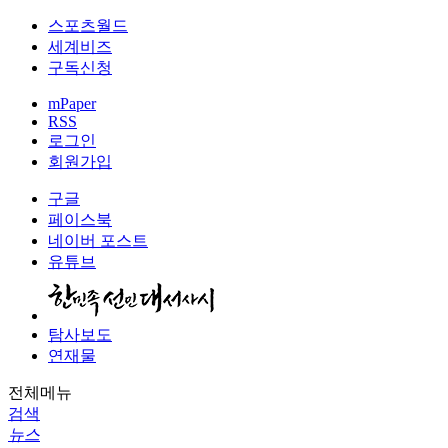
스포츠월드
세계비즈
구독신청
mPaper
RSS
로그인
회원가입
구글
페이스북
네이버 포스트
유튜브
탐사보도
연재물
전체메뉴
검색
뉴스