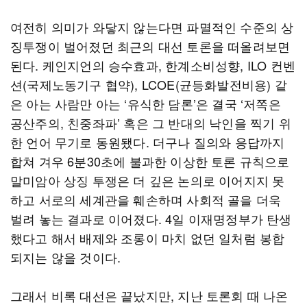
여전히 의미가 와닿지 않는다면 파멸적인 수준의 상
징투쟁이 벌어졌던 최근의 대선 토론을 떠올려보면
된다. 케인지언의 승수효과, 한계소비성향, ILO 컨벤
션(국제노동기구 협약), LCOE(균등화발전비용) 같
은 아는 사람만 아는 ‘유식한 담론’은 결국 ‘저쪽은
공산주의, 친중좌파’ 혹은 그 반대의 낙인을 찍기 위
한 언어 무기로 동원됐다. 더구나 질의와 응답까지
합쳐 겨우 6분30초에 불과한 이상한 토론 규칙으로
말미암아 상징 투쟁은 더 깊은 논의로 이어지지 못
하고 서로의 세계관을 훼손하며 사회적 골을 더욱
벌려 놓는 결과로 이어졌다. 4일 이재명정부가 탄생
했다고 해서 배제와 조롱이 마치 없던 일처럼 봉합
되지는 않을 것이다.
그래서 비록 대선은 끝났지만, 지난 토론회 때 나온