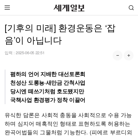
[기후의 미래] 환경운동은 ‘잡
음’이 아닙니다
입력 :
2025-06-05 22:51
폄하의 언어 지배한 대선토론회
천성산 도롱뇽·새만금 간척사업
당시엔 떼쓰기처럼 호도됐지만
국책사업 환경평가 정착 이끌어
유식한 담론은 사회적 충동을 사회적으로 수용 가능
하며 심지어 매혹적인 형태로 표현하도록 허용하는
완곡어법들의 그물처럼 기능한다. (피에르 부르디외