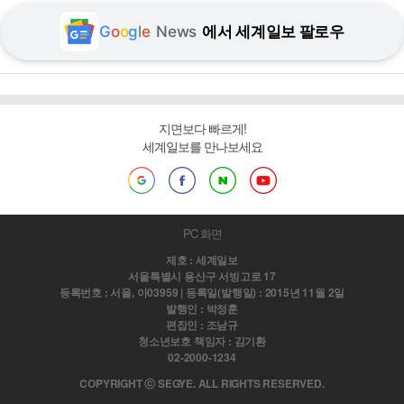
G
o
o
g
l
e
News
에서 세계일보 팔로우
지면보다 빠르게!
세계일보를 만나보세요
PC 화면
제호 : 세계일보
서울특별시 용산구 서빙고로 17
등록번호 : 서울, 아03959 | 등록일(발행일) : 2015년 11월 2일
발행인 : 박정훈
편집인 : 조남규
청소년보호 책임자 : 김기환
02-2000-1234
COPYRIGHT ⓒ SEGYE. ALL RIGHTS RESERVED.