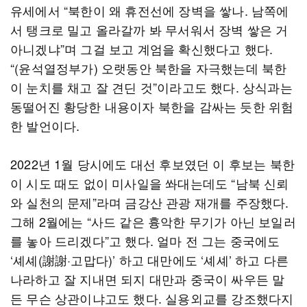
유세에서 “북한이 왜 휴전선에 장벽을 쌓나. 남쪽에
서 탱크로 밀고 올라갈까 봐 무서워서 장벽 쌓은 거
아니겠냐”며 그걸 보고 계엄을 확신했다고 했다.
“(윤석열정부가) 오랫동안 북한을 자극했는데 북한
이 눈치를 채고 잘 견딘 것”이라고도 했다. 상식과는
동떨어진 황당한 내용이자 북한을 감싸는 듯한 위험
한 발언이다.
2022년 1월 당시에도 대선 후보였던 이 후보는 북한
이 시도 때도 없이 미사일을 쏴대는데도 “남북 신뢰
와 실천의 문제”라며 금강산 관광 재개를 주장했다.
그해 2월에는 “사드 같은 흉악한 무기가 아닌 보일러
를 놓아 드리겠다”고 했다. 얼마 전 그는 중국에도
‘셰셰(謝謝·고맙다)’ 하고 대만에도 ‘셰셰’ 하고 다른
나라하고 잘 지내면 되지 대만과 중국이 싸우든 말
든 무슨 상관이냐고도 했다. 실용외교를 강조했다지