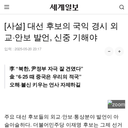
[사설] 대선 후보의 국익 경시 외
교·안보 발언, 신중 기해야
입력 :
2025-05-20 23:17
李 “북한, 尹정부 자극 잘 견뎠다”
金 “6·25 때 중국은 우리의 적국”
오해·불신 키우는 언사 자제하길
주요 대선 후보들의 외교·안보·통상분야 발언이 아
슬아슬하다. 더불어민주당 이재명 후보는 그제 선거