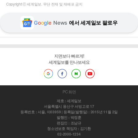
Copyright ⓒ 세계일보. 무단 전재 및 재배포 금지
G
o
o
g
l
e
News
에서 세계일보 팔로우
지면보다 빠르게!
세계일보를 만나보세요
PC 화면
제호 : 세계일보
서울특별시 용산구 서빙고로 17
등록번호 : 서울, 아03959 | 등록일(발행일) : 2015년 11월 2일
발행인 : 박정훈
편집인 : 조남규
청소년보호 책임자 : 김기환
02-2000-1234