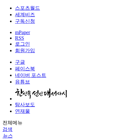
스포츠월드
세계비즈
구독신청
mPaper
RSS
로그인
회원가입
구글
페이스북
네이버 포스트
유튜브
탐사보도
연재물
전체메뉴
검색
뉴스