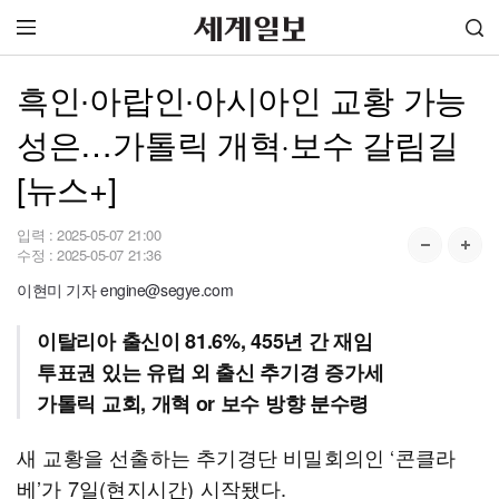
흑인∙아랍인∙아시아인 교황 가능
성은…가톨릭 개혁·보수 갈림길
[뉴스+]
입력 :
2025-05-07 21:00
수정 :
2025-05-07 21:36
이현미 기자 engine@segye.com
이탈리아 출신이 81.6%, 455년 간 재임
투표권 있는 유럽 외 출신 추기경 증가세
가톨릭 교회, 개혁 or 보수 방향 분수령
새 교황을 선출하는 추기경단 비밀회의인 ‘콘클라
베’가 7일(현지시간) 시작됐다.