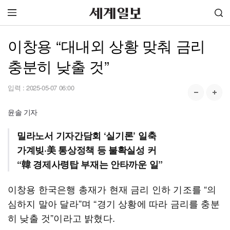
이창용 “대내외 상황 맞춰 금리
충분히 낮출 것”
입력 :
2025-05-07 06:00
윤솔 기자
밀라노서 기자간담회 ‘실기론’ 일축
가계빚·美 통상정책 등 불확실성 커
“韓 경제사령탑 부재는 안타까운 일”
이창용 한국은행 총재가 현재 금리 인하 기조를 “의
심하지 말아 달라”며 “경기 상황에 따라 금리를 충분
히 낮출 것”이라고 밝혔다.