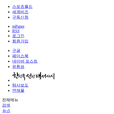
스포츠월드
세계비즈
구독신청
mPaper
RSS
로그인
회원가입
구글
페이스북
네이버 포스트
유튜브
탐사보도
연재물
전체메뉴
검색
뉴스