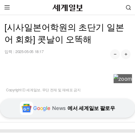
[시사일본어학원의 초단기 일본
어 회화] 콧날이 오똑해
입력 :
2025-05-05 18:17
Copyright ⓒ 세계일보. 무단 전재 및 재배포 금지
G
o
o
g
l
e
News
에서 세계일보 팔로우