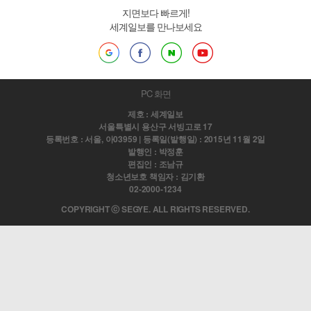
지면보다 빠르게!
세계일보를 만나보세요
PC 화면
제호 : 세계일보
서울특별시 용산구 서빙고로 17
등록번호 : 서울, 아03959 | 등록일(발행일) : 2015년 11월 2일
발행인 : 박정훈
편집인 : 조남규
청소년보호 책임자 : 김기환
02-2000-1234
COPYRIGHT ⓒ SEGYE. ALL RIGHTS RESERVED.