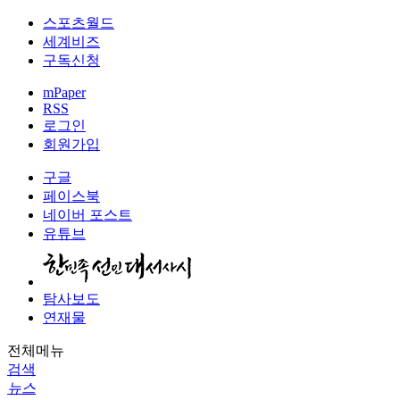
스포츠월드
세계비즈
구독신청
mPaper
RSS
로그인
회원가입
구글
페이스북
네이버 포스트
유튜브
탐사보도
연재물
전체메뉴
검색
뉴스