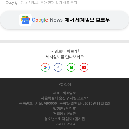
Copyright ⓒ 세계일보. 무단 전재 및 재배포 금지
G
o
o
g
l
e
News
에서 세계일보 팔로우
지면보다 빠르게!
세계일보를 만나보세요
PC 화면
제호 : 세계일보
서울특별시 용산구 서빙고로 17
등록번호 : 서울, 아03959 | 등록일(발행일) : 2015년 11월 2일
발행인 : 박정훈
편집인 : 조남규
청소년보호 책임자 : 김기환
02-2000-1234