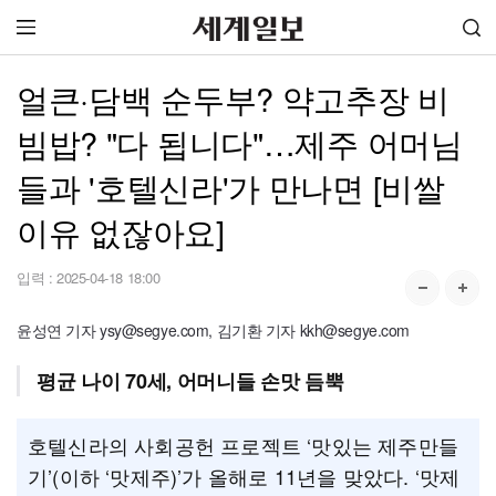
얼큰·담백 순두부? 약고추장 비
빔밥? "다 됩니다"…제주 어머님
들과 '호텔신라'가 만나면 [비쌀
이유 없잖아요]
입력 :
2025-04-18 18:00
윤성연 기자 ysy@segye.com, 김기환 기자 kkh@segye.com
평균 나이 70세, 어머니들 손맛 듬뿍
호텔신라의 사회공헌 프로젝트 ‘맛있는 제주만들
기’(이하 ‘맛제주)’가 올해로 11년을 맞았다. ‘맛제