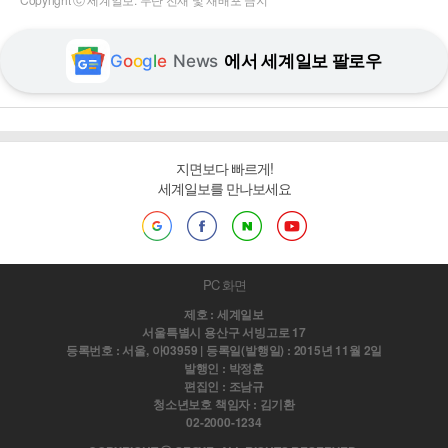
G
o
o
g
l
e
News
에서 세계일보 팔로우
지면보다 빠르게!
세계일보를 만나보세요
PC 화면
제호 : 세계일보
서울특별시 용산구 서빙고로 17
등록번호 : 서울, 아03959 | 등록일(발행일) : 2015년 11월 2일
발행인 : 박정훈
편집인 : 조남규
청소년보호 책임자 : 김기환
02-2000-1234