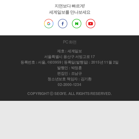
지면보다 빠르게!
세계일보를 만나보세요
PC 화면
제호 : 세계일보
서울특별시 용산구 서빙고로 17
등록번호 : 서울, 아03959 | 등록일(발행일) : 2015년 11월 2일
발행인 : 박정훈
편집인 : 조남규
청소년보호 책임자 : 김기환
02-2000-1234
COPYRIGHT ⓒ SEGYE. ALL RIGHTS RESERVED.