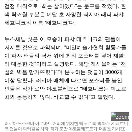
검정 매직으로 “최는 살아있다”는 문구를 적었다. 흰
색 락커칠 부분은 이달 초 사망한 러시아 래퍼 파샤
테흐니크의 이름 ‘테흐니크’다.
뉴스채널 샷은 이 모습이 파샤 테흐니크의 팬들이
저지른 것으로 파악되며, “비밀예술가협회 활동가들
이 파샤 팬들의 낙서 위에 최의 포스터를 덮어 재빨
리 대응한 것”이라고 설명했다. 해당 게시물에는 “전
설의 벽을 망가뜨렸다”며 분노하는 댓글이 3000개
이상 달렸다. 러시아 매체에 따르면 포스터를 붙인
인물은 작가 로만 야코블레프로 “테흐니크는 빅토르
최와 동등하지 않다. 비교할 수 없다”고 말했다.
러시아 모스크바 아르바트 거리에 위치한 빅토르 최 벽화 위에 테흐니
크 팬들이 락커칠을 하자, 작가 로만 야코블레프로가 13일(현지시간)