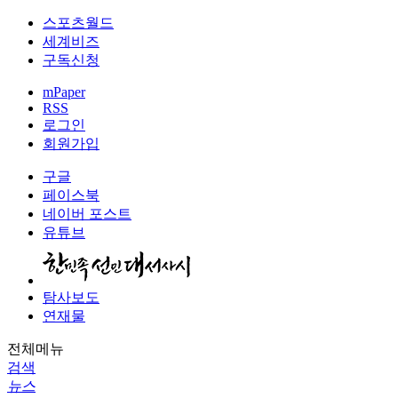
스포츠월드
세계비즈
구독신청
mPaper
RSS
로그인
회원가입
구글
페이스북
네이버 포스트
유튜브
탐사보도
연재물
전체메뉴
검색
뉴스