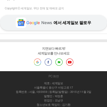
Copyright ⓒ 세계일보. 무단 전재 및 재배포 금지
G
o
o
g
l
e
News
에서 세계일보 팔로우
지면보다 빠르게!
세계일보를 만나보세요
PC 화면
제호 : 세계일보
서울특별시 용산구 서빙고로 17
등록번호 : 서울, 아03959 | 등록일(발행일) : 2015년 11월 2일
발행인 : 박정훈
편집인 : 조남규
청소년보호 책임자 : 김기환