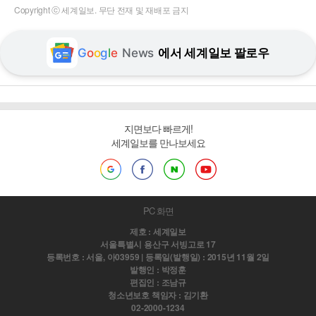
Copyright ⓒ 세계일보. 무단 전재 및 재배포 금지
G
o
o
g
l
e
News
에서 세계일보 팔로우
지면보다 빠르게!
세계일보를 만나보세요
PC 화면
제호 : 세계일보
서울특별시 용산구 서빙고로 17
등록번호 : 서울, 아03959 | 등록일(발행일) : 2015년 11월 2일
발행인 : 박정훈
편집인 : 조남규
청소년보호 책임자 : 김기환
02-2000-1234