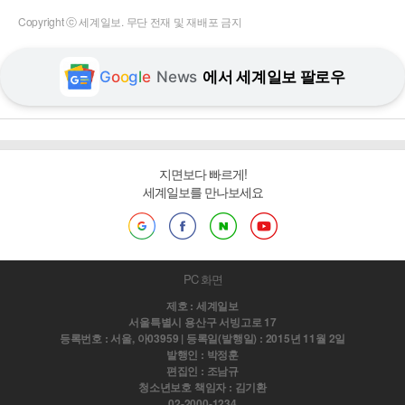
Copyright ⓒ 세계일보. 무단 전재 및 재배포 금지
G
o
o
g
l
e
News
에서 세계일보 팔로우
지면보다 빠르게!
세계일보를 만나보세요
PC 화면
제호 : 세계일보
서울특별시 용산구 서빙고로 17
등록번호 : 서울, 아03959 | 등록일(발행일) : 2015년 11월 2일
발행인 : 박정훈
편집인 : 조남규
청소년보호 책임자 : 김기환
02-2000-1234